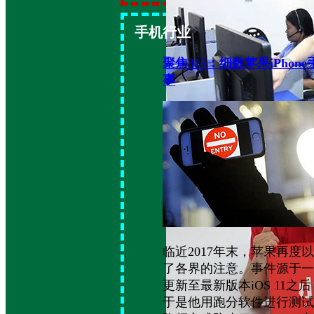
手机行业
聚焦315：细数苹果iPho
事
聚焦3.15 ：12315平台大升
临近2017年末，苹果再度
了各界的注意。事件源于一位i
更新至最新版本iOS 11
于是他用跑分软件进行测试