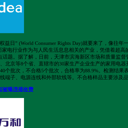
日” (World Consumer Rights Day)就要来
了。而家电行业作为与人民生活息息相关的产业，凭借着超
重点话题。据了解，日前，天津市滨海新区市场和质量监
、北京等8个省、直辖市的30家生产企业生产的家用电
40个批次，不合格5个批次，合格率为88.9%。检测结
线端子、电源连线和外部软线等。不合格样品主要涉及品
器却被曝违规收费