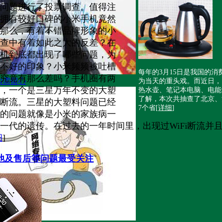
问题进行了投票调查。值得注
拥有较好口碑的小米手机竟然
那么，有着不错品牌形象的小
查中有着如此之大的反差？在
机到底都出现了哪些问题，为
不好的印象？小米频频被吐槽
每年的3月15日是我国的消
究竟有那么差吗？手机圈有两
购需留心
为当天的重头戏。而近日，
，一个是三星万年不变的大塑
热水壶、笔记本电脑、电能
了解，本次共抽查了北京、
Fi断流。三星的大塑料问题已经
7个省[
详细
]
断流的问题就像是小米的家族病一
一代的遗传。在过去的一年时间里，出现过WiFi断流并
细
]
电池及售后等问题最受关注