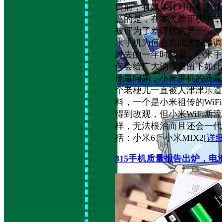
日前，有媒体针对手机质量
意的是，在本次差评榜中，
被评为了差评榜的第一位。
米手机为何会在此次投票调
过去的一年时间里，小米手
何会给广大消费者留下如此
质量问题，小米手机的质量
315维权活动进行时！家电选
个老梗儿一直被人津津乐道
料，一个是小米祖传的Wi
得到改观，但小米WiFi
样，无法根治而且还会一代
括：小米6、小米MIX2[
详
315手机质量报告出炉，