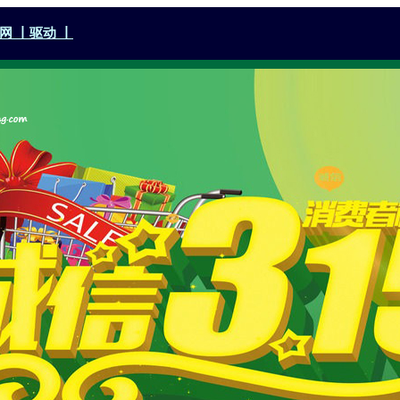
网 丨
驱动 丨