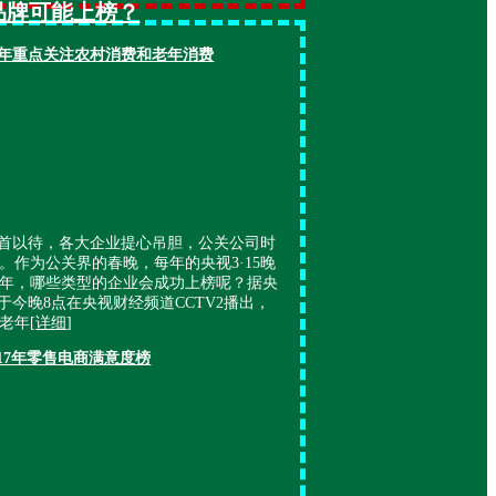
些品牌可能上榜？
今年重点关注农村消费和老年消费
们翘首以待，各大企业提心吊胆，公关公司时
。作为公关界的春晚，每年的央视3·15晚
年，哪些类型的企业会成功上榜呢？据央
将于今晚8点在央视财经频道CCTV2播出，
老年[
详细
]
017年零售电商满意度榜