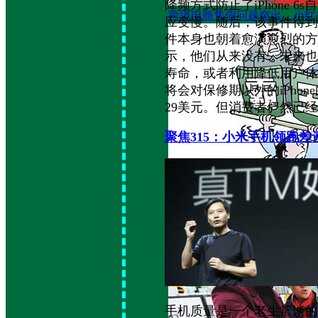
降频方式防止了iPhone 
跨境电商售假问题突出，小红
应变慢。随后，该事件得到
件本身也朝着愈演愈烈的方
示，他们从来没有、未来也
寿命，或者利用降低用户体
将会对保修期以外的iPhon
29美元。但消费者俨然已
聚焦315：小米手机领跑
聚焦315：生活中的“霸王条
手机质量是一个老生常谈的