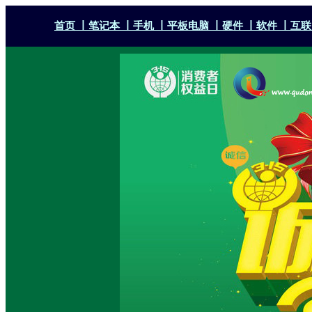
首页 丨
笔记本 丨
手机 丨
平板电脑 丨
硬件 丨
软件 丨
互联