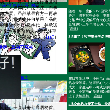
6s自动关机，导致手机运行速度相
书获“不建议购买”评级
了广大媒体的广泛关注，而事
随着一年一度的3•15”国
向发展。虽然苹果官方一再表
关注，将有哪些企业、电商
不会刻意减少任何苹果产品的
务消费纠纷调解平台大数据
量较2017上半年增长66.
验推动客户升级换代，并承诺
[
详细
]
e的电池更换价格从79美元降至
经失去了对苹果的信任。[
详细
]
315来了！容声电器等名
差评榜，真的不冤枉
款”，你中招了吗？
在日常生活中，小家电产品
热水壶等等。这些贴心的小
成为日常生活中不可或缺的
来看，小家电的质量问题却
上了质检黑榜。[
详细
]
5批次电热水壶不合格！快
问题，一直以来都高居榜首。