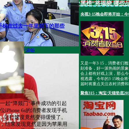
315“黑榜”将揭晓 哪
—— 曝光台
央视3·15晚会即将开始：
ne手机在过去一年里犯下的那些
级 投诉渠道将更通畅
又是一年3·15，消费者
刻准备，好一派热闹的景象
会上都有好戏上演，那么今
视透露，今年的3·15晚会
届时将重点关注农村消费和
聚焦315：淘宝/天猫垫底2
以一起“降频门”事件成功的引起
Phone 6s的消费者发现手机
之后，运行速度竟然变得缓慢了。
，结果发现竟然是因为苹果用