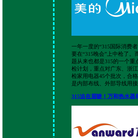
一年一度的“315国际消费者权益
要在“315晚会”上中枪
题从来也都是315的一个
检计划，重点对广东、浙江
检家用电器45个批次，合格
是内部布线、外部导线用接
315迫在眉睫！万和热水