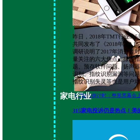
又到一年3.15，“电商专供版
昨日，2018年TMT行业
共同发布了《2018年度3
调研说明了2017年消费
量关注的六大焦点。报告指
题、预存软件问题、扬声器
识别、指纹识别漏洞等问题
指纹识别失灵等也是用户对
家电行业
315晚会倒计时：整形黑幕会
315家电投诉仍是热点！