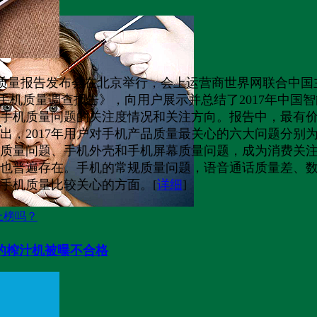
”家电有猫腻
315质量报告发布会在北京举行，会上运营商世界网联合中
.15手机质量调查报告》，向用户展示并总结了2017年中
者对手机质量问题的关注度情况和关注方向。报告中，最有
出，2017年用户对手机产品质量最关心的六大问题分别
质量问题、手机外壳和手机屏幕质量问题，成为消费关
也普遍存在。手机的常规质量问题，语音通话质量差、
手机质量比较关心的方面。[
详细
]
上榜吗？
美的榨汁机被曝不合格