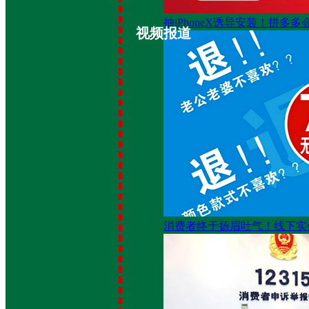
抽iPhoneX诱导安装！拼多多
视频报道
消费者终于扬眉吐气！线下实