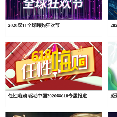
2020双11全球嗨购狂欢节
2
任性嗨购 驱动中国2020年618专题报道
凝