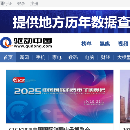
通行证
登录
注册
榜单
氢媒
视频
首页
新闻
手机
家电
数码
电脑
财经
大模
CICE2025中国国际消费电子博览会
2